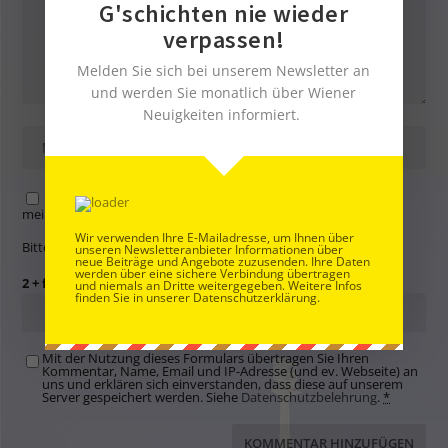
G'schichten nie wieder
verpassen!
Melden Sie sich bei unserem Newsletter an
und werden Sie monatlich über Wiener
Neuigkeiten informiert.
Name, E-Mail-Adresse und Website in diesem Browser für
meinen nächsten Kommentar speichern.
Wir verwenden Ihre E-Mailadresse, um Ihnen über
Bitte gib eine Antwort in Ziffern ein:
unseren Newsletteranbieter Informationen über
neue Beiträge und Angebote zuzusenden. Ihre Daten
werden über eine sichere Verbindung übertragen
2 + fünf =
und niemals an Dritte weitergegeben. Weitere Infos
finden Sie in unserer Datenschutzerklärung.
Mit der Nutzung dieses Formulars übertragen Sie Ihren
Kommentar, Name, Email und IP-Adresse (und ev. Webseite) an
uns und erklären sich einverstanden, dass diese auf unserem
Server gespeichert werden. Siehe
Datenschutzbelehrung
.
*