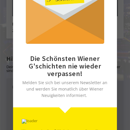
Die schönsten GAST- und SCHANIGÄRTEN
29. Juni 2022
Die Schönsten Wiener
Hinterlasse eine Antwort
G'schichten nie wieder
Deine E-Mail-Adresse wird nicht veröffentlicht.
Erforderliche Felder
sind mit
*
markiert
verpassen!
Melden Sie sich bei unserem Newsletter an
und werden Sie monatlich über Wiener
Neuigkeiten informiert.