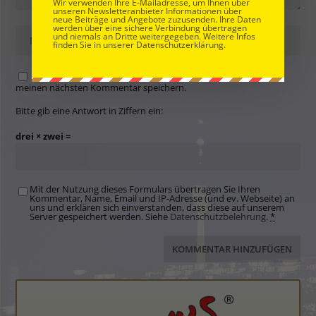
Wir verwenden Ihre E-Mailadresse, um Ihnen über
unseren Newsletteranbieter Informationen über
neue Beiträge und Angebote zuzusenden. Ihre Daten
werden über eine sichere Verbindung übertragen
und niemals an Dritte weitergegeben. Weitere Infos
finden Sie in unserer Datenschutzerklärung.
Name, E-Mail-Adresse und Website in diesem Browser für
meinen nächsten Kommentar speichern.
Bitte gib eine Antwort in Ziffern ein:
drei × zwei =
Mit der Nutzung dieses Formulars übertragen Sie Ihren
Kommentar, Name, Email und IP-Adresse (und ev. Webseite) an
uns und erklären sich einverstanden, dass diese auf unserem
Server gespeichert werden. Siehe
Datenschutzbelehrung
.
*