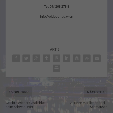
Tel. 01/ 263 273 8
info@oidedonau.wien
AKTIE:
VORHERIGE
NÄCHSTE
Gelebte Wiener Gastlichkeit
20 Jahre Marillenknödel –
beim Schwabl Wirt
Schmausen