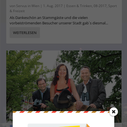
von
Servus in Wien
|
1. Aug. 2017
|
Essen & Trinken
,
08-2017
,
Sport
& Freizeit
Als Dankeschön an Stammgäste und die vielen
vorbeiströmenden Besucher unserer Stadt gab´s diesmal...
WEITERLESEN
Bald ist es so weit: auf, auf zur allerersten