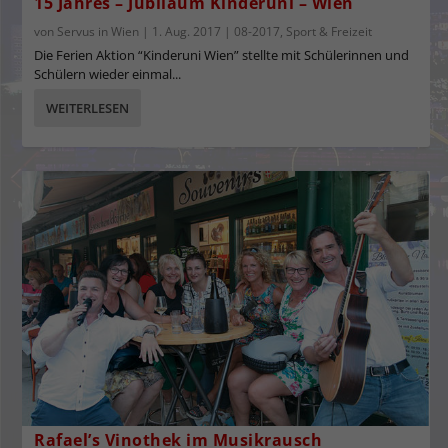
15 Jahres – Jubiläum Kinderuni – Wien
von
Servus in Wien
|
1. Aug. 2017
|
08-2017
,
Sport & Freizeit
Die Ferien Aktion “Kinderuni Wien” stellte mit Schülerinnen und
Schülern wieder einmal...
WEITERLESEN
Rafael’s Vinothek im Musikrausch