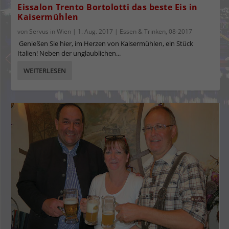
Eissalon Trento Bortolotti das beste Eis in
Kaisermühlen
von
Servus in Wien
|
1. Aug. 2017
|
Essen & Trinken
,
08-2017
Genießen Sie hier, im Herzen von Kaisermühlen, ein Stück
Italien! Neben der unglaublichen...
WEITERLESEN