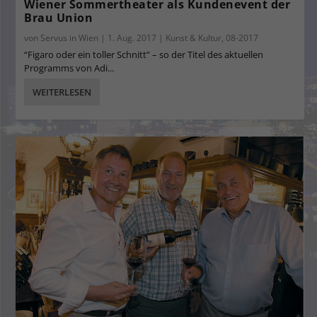
Wiener Sommertheater als Kundenevent der
Brau Union
von
Servus in Wien
|
1. Aug. 2017
|
Kunst & Kultur
,
08-2017
“Figaro oder ein toller Schnitt” – so der Titel des aktuellen
Programms von Adi...
WEITERLESEN