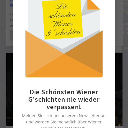
Wiener Pirsch!
von
Servus in Wien
|
1. Aug. 2017
|
Szene
,
08-2017
Der seit vielen Jahren beliebte Landesjägerball wird heuer “neu
erfunden”: Man will...
WEITERLESEN
Die Schönsten Wiener
G'schichten nie wieder
verpassen!
Melden Sie sich bei unserem Newsletter an
und werden Sie monatlich über Wiener