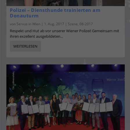
Polizei – Diensthunde trainierten am
Donauturm
von
Servus in Wien
|
1. Aug. 2017
|
Szene
,
08-2017
Respekt und Hut ab vor unserer Wiener Polizei! Gemeinsam mit
ihren exzellent ausgebildeten...
WEITERLESEN