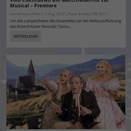
Vom Countdown am Marchfelderhof zur
Musical – Premiere
von
Servus in Wien
|
1. Aug. 2017
|
Kunst & Kultur
,
08-2017
Um das Lampenfieber des Ensembles vor der Welturaufführung
des Roland Kaiser Muscials “Santa...
WEITERLESEN