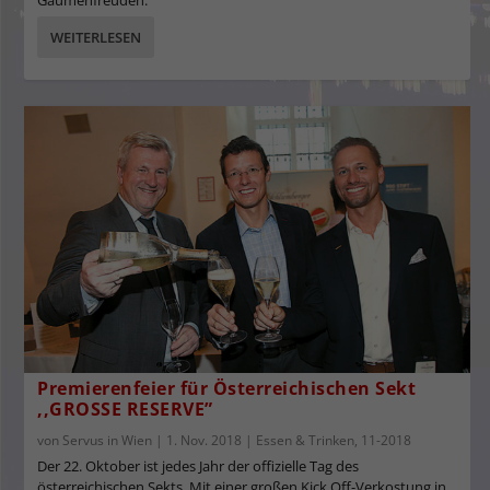
Gaumenfreuden:
WEITERLESEN
Premierenfeier für Österreichischen Sekt
,,GROSSE RESERVE”
von
Servus in Wien
|
1. Nov. 2018
|
Essen & Trinken
,
11-2018
Der 22. Oktober ist jedes Jahr der offizielle Tag des
österreichischen Sekts. Mit einer großen Kick Off-Verkostung in