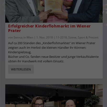
Erfolgreicher Kinderflohmarkt im Wiener
Prater
von
Servus in Wien
|
1. Nov. 2018
|
11-2018
,
Szene
,
Sport & Freizeit
Auf ca 200 Ständen des „Kinderflohmarktes“ im Wiener Prater
zeigten auch im Herbst die kleinen Händler ihr Können:
Kinderspielzeug,
Bücher und Co. fanden neue Besitzer und junge Verkaufstalente
übten ihr Handwerk mit vollem Einsatz.
WEITERLESEN