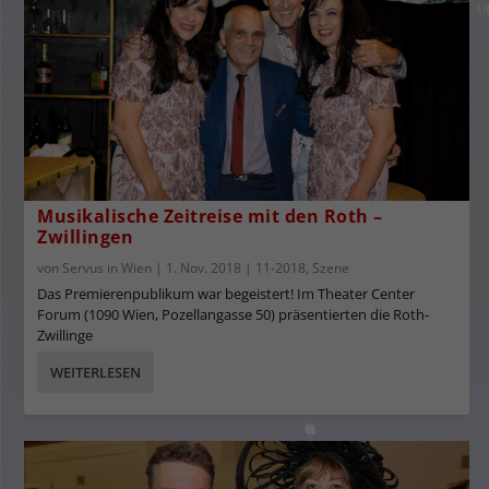
Musikalische Zeitreise mit den Roth –
Zwillingen
von
Servus in Wien
|
1. Nov. 2018
|
11-2018
,
Szene
Das Premierenpublikum war begeistert! Im Theater Center
Forum (1090 Wien, Pozellangasse 50) präsentierten die Roth-
Zwillinge
WEITERLESEN