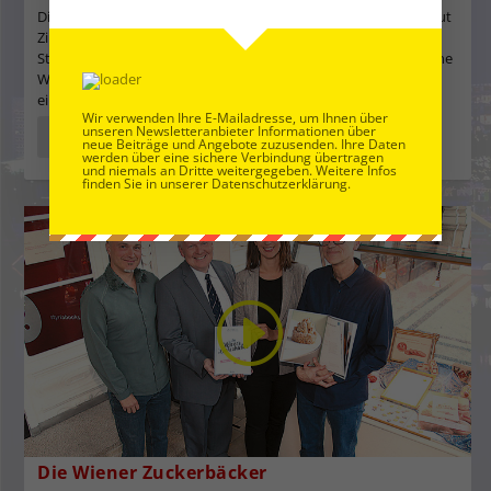
Dieser Tage jährte sich zum 10.Mal der Todestag von Dr. Helmut
Zilk. Nach einem feierlichen Erinnerungs-Gottesdienst im
Stephansdom begleiteten viele Wegbegleiter und Freunde seine
Witwe Dagmar Koller zu eine Gedenkstunde in Helmut Zilk´s
einstiges Lieblings-Beisl, dem „Gustl-Bauer “.
Wir verwenden Ihre E-Mailadresse, um Ihnen über
unseren Newsletteranbieter Informationen über
WEITERLESEN
neue Beiträge und Angebote zuzusenden. Ihre Daten
werden über eine sichere Verbindung übertragen
und niemals an Dritte weitergegeben. Weitere Infos
finden Sie in unserer Datenschutzerklärung.
Die Wiener Zuckerbäcker