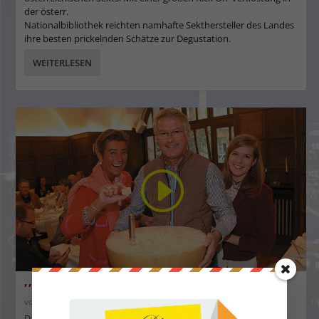
der österr.
Nationalbibliothek reichten namhafte Sekthersteller des Landes
ihre besten prickelnden Schätze zur Degustation.
WEITERLESEN
,,Materia Prima” im Restaurant Schubert
von
Servus in Wien
|
1. Nov. 2018
|
Essen & Trinken
,
11-2018
Das Restaurant Schubert im Dreimäderl-Haus hat eine lange