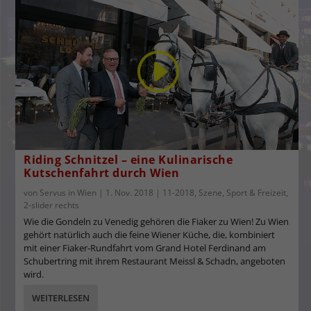
Riding Schnitzel – eine Kulinarische
Kutschenfahrt durch Wien
von
Servus in Wien
|
1. Nov. 2018
|
11-2018
,
Szene
,
Sport & Freizeit
,
2-slider rechts
Wie die Gondeln zu Venedig gehören die Fiaker zu Wien! Zu Wien
gehört natürlich auch die feine Wiener Küche, die, kombiniert
mit einer Fiaker-Rundfahrt vom Grand Hotel Ferdinand am
Schubertring mit ihrem Restaurant Meissl & Schadn, angeboten
wird.
WEITERLESEN