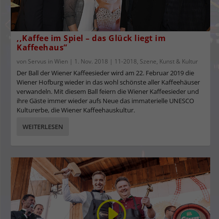
,,Kaffee im Spiel – das Glück liegt im
Kaffeehaus”
von
Servus in Wien
|
1. Nov. 2018
|
11-2018
,
Szene
,
Kunst & Kultur
Der Ball der Wiener Kaffeesieder wird am 22. Februar 2019 die
Wiener Hofburg wieder in das wohl schönste aller Kaffeehäuser
verwandeln. Mit diesem Ball feiern die Wiener Kaffeesieder und
ihre Gäste immer wieder aufs Neue das immaterielle UNESCO
Kulturerbe, die Wiener Kaffeehauskultur.
WEITERLESEN