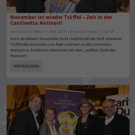
November ist wieder Trüffel – Zeit in der
Cantinetta Antinori!
von
Servus in Wien
|
1. Nov. 2018
|
Essen & Trinken
,
11-2018
Auch ab diesem November lockt traditionell der Duft erlesener
Trüffel die Gourmets von Nah und Fern in die Cantinetta
Antinori zu köstlichen Gerichten mit dem „weißen Gold des
Piemont“.
WEITERLESEN