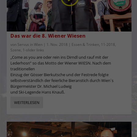
Das war die 8. Wiener Wiesen
von
Servus in Wien
|
1. Nov. 2018
|
Essen & Trinken
,
11-2018
,
Szene
,
1-slider links
„Come as you are oder rein ins Dirndl und rauf mit der
Lederhosn“ so das Motto der Wiener WIESN. Nach dem
traditionellen
Einzug der Gösser Bierkutsche und der Festrede folgte
selbstverständlich der feierliche Bieranstich durch Wien´s
Bürgermeister Dr. Michael Ludwig
und Ski-Legende Hans Knauß.
WEITERLESEN