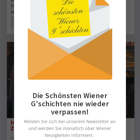
Tradition. Seit jeher war es auf typisch Wienerische Küche
spezialisiert.
WEITERLESEN
Die Schönsten Wiener
G'schichten nie wieder
verpassen!
Melden Sie sich bei unserem Newsletter an
In Memoriam Altbürgermeister Dr. Helmut
Zilk
und werden Sie monatlich über Wiener
Neuigkeiten informiert.
von
Servus in Wien
|
1. Nov. 2018
|
11-2018
,
Szene