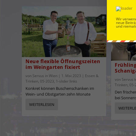
Wir verwend
neue Beiträ
und niemals
Neue flexible Öffnungszeiten
Frühlin
im Weingarten fixiert
Schanig
von
Servus in Wien
|
1. Mai 2023
|
Essen &
von
Servus 
Trinken
,
05-2023
,
1-slider links
Trinken
,
05-
Konkret können Buschenschanken im
Den frische
Wein- und Obstgarten zehn Monate
bei Sonnens
WEITERLESEN
WEITERL