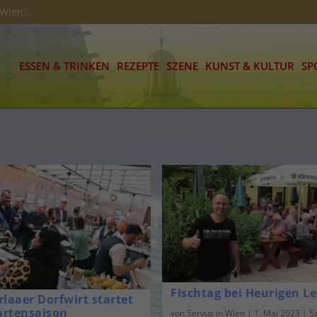
Wien’...
ESSEN & TRINKEN
REZEPTE
SZENE
KUNST & KULTUR
SP
Fischtag bei Heurigen L
laaer Dorfwirt startet
Gartensaison
von
Servus in Wien
|
1. Mai 2023
|
S