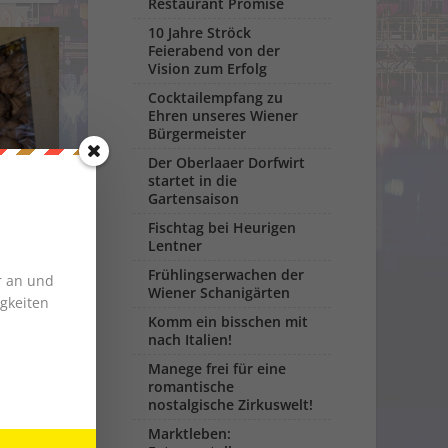
Restaurant Promise
10 Jahre Ströck
Feierabend von der
Vision zum Erfolg
Cocktailempfang zu
Ehren unseres Wiener
Bürgermeister
Der Oberlaaer Dorfwirt
startet in die
Gartensaison
llung
Fischtag bei Heurigen
Lentner
ssen &
Frühlingserwachen der
r an und
Wiener Schanigärten
gkeiten
Komm ein bisschen mit
nach Italien!
Manege frei für eine
romantische
nostalgische Zirkuswelt!
Marktleben: