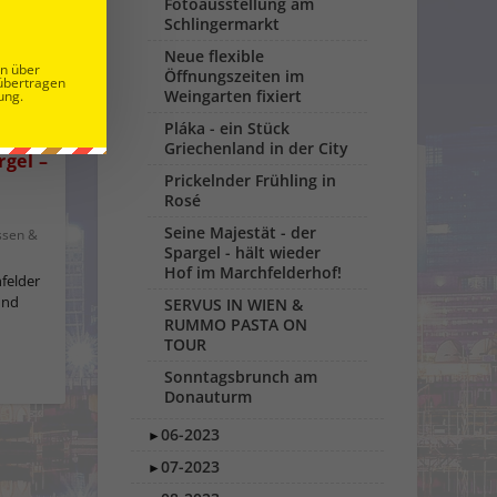
Fotoausstellung am
Schlingermarkt
Neue flexible
en über
Öffnungszeiten im
übertragen
Weingarten fixiert
ung.
Pláka - ein Stück
Griechenland in der City
rgel –
Prickelnder Frühling in
Rosé
Seine Majestät - der
ssen &
Spargel - hält wieder
Hof im Marchfelderhof!
hfelder
und
SERVUS IN WIEN &
RUMMO PASTA ON
TOUR
Sonntagsbrunch am
Donauturm
06-2023
►
07-2023
►