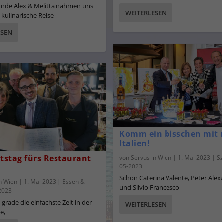
unde Alex & Melitta nahmen uns
WEITERLESEN
 kulinarische Reise
ESEN
Komm ein bisschen mit
Italien!
rtstag fürs Restaurant
von
Servus in Wien
|
1. Mai 2023
|
S
05-2023
Schon Caterina Valente, Peter Ale
in Wien
|
1. Mai 2023
|
Essen &
und Silvio Francesco
2023
 grade die einfachste Zeit in der
WEITERLESEN
e,