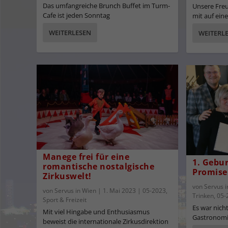
Das umfangreiche Brunch Buffet im Turm-
Unsere Fre
Cafe ist jeden Sonntag
mit auf eine
WEITERLESEN
WEITERL
Manege frei für eine
1. Gebu
romantische nostalgische
Promise
Zirkuswelt!
von
Servus 
von
Servus in Wien
|
1. Mai 2023
|
05-2023
,
Trinken
,
05-
Sport & Freizeit
Es war nicht
Mit viel Hingabe und Enthusiasmus
Gastronomi
beweist die internationale Zirkusdirektion