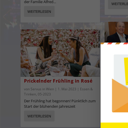
der Familie Alfred...
WEITERL
WEITERLESEN
10 Jahre
Prickelnder Frühling in Rosé
der Visi
von
Servus in Wien
|
1. Mai 2023
|
Essen &
von
Servus 
Trinken
,
05-2023
Trinken
,
05-
Der Frühling hat begonnen! Pünktlich zum
Die Idee, e
Start der blühenden Jahreszeit
Bäckerei, C
WEITERLESEN
WEITERL