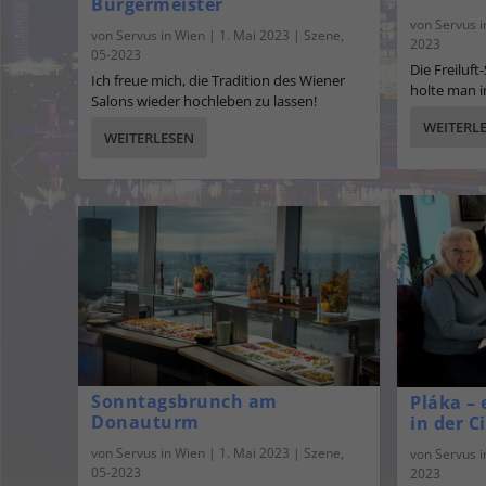
Bürgermeister
von
Servus 
von
Servus in Wien
|
1. Mai 2023
|
Szene
,
2023
05-2023
Die Freiluft
Ich freue mich, die Tradition des Wiener
holte man i
Salons wieder hochleben zu lassen!
WEITERL
WEITERLESEN
Sonntagsbrunch am
Pláka –
Donauturm
in der C
von
Servus in Wien
|
1. Mai 2023
|
Szene
,
von
Servus 
05-2023
2023