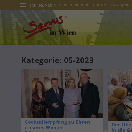
Servus in Wien on Tour die Hot – Spots 
IM TREND:
Kategorie:
05-2023
Cocktailempfang zu Ehren
Der Ober
unseres Wiener
in die 