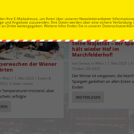
en Ihre E-Mailadresse, um Ihnen über unseren Newsletteranbieter Information
ge und Angebote zuzusenden. Ihre Daten werden über eine sichere Verbindung 
 an Dritte weitergegeben. Weitere Infos finden Sie in unserer Datenschutzerklär
Seine Majestät – der Spa
hält wieder Hof im
Marchfelderhof!
gserwachen der Wiener
von
Servus in Wien
|
1. Mai 2023
|
E
Trinken
,
05-2023
ärten
Der Winter ist vergessen, die Marc
in Wien
|
1. Mai 2023
|
Essen &
Spargeln gedeihen an allen Ecken 
2023
,
2-slider rechts
Enden
n Temperaturen trotzend, aber
chein, erfolgte
WEITERLESEN
ESEN