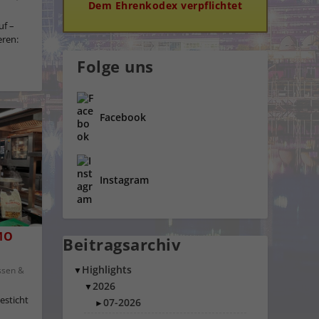
Dem Ehrenkodex verpflichtet
uf –
eren:
Folge uns
Facebook
Instagram
MO
Beitragsarchiv
Highlights
▼
ssen &
2026
▼
esticht
07-2026
►