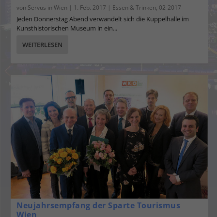
von
Servus in Wien
|
1. Feb. 2017
|
Essen & Trinken
,
02-2017
Jeden Donnerstag Abend verwandelt sich die Kuppelhalle im
Kunsthistorischen Museum in ein...
WEITERLESEN
Neujahrsempfang der Sparte Tourismus
Wien