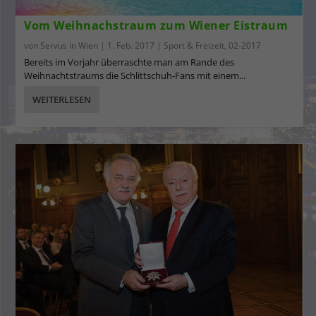
Vom Weihnachstraum zum Wiener Eistraum
von
Servus in Wien
|
1. Feb. 2017
|
Sport & Freizeit
,
02-2017
Bereits im Vorjahr überraschte man am Rande des
Weihnachtstraums die Schlittschuh-Fans mit einem...
WEITERLESEN