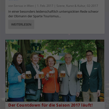
von
Servus in Wien
|
1. Feb. 2017
|
Szene
,
Kunst & Kultur
,
02-2017
In einer besonders leidenschaftlich unterspickten Rede schwor
der Obmann der Sparte Tourismus...
WEITERLESEN
Der Countdown für die Saison 2017 läuft!