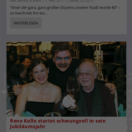
von
Servus in Wien
|
1. Feb. 2017
|
Szene
,
02-2017
“Einer der ganz, ganz großen Doyens unserer Stadt wurde 80” –
so beschrieb ihn ein...
WEITERLESEN
Rene Kollo startet schwungvoll in sein
Jubiläumsjahr