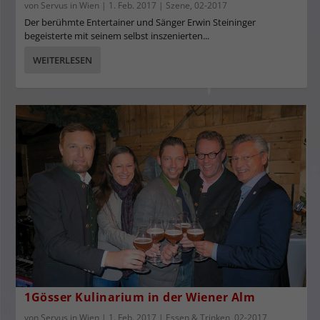
von
Servus in Wien
|
1. Feb. 2017
|
Szene
,
02-2017
Der berühmte Entertainer und Sänger Erwin Steininger
begeisterte mit seinem selbst inszenierten...
WEITERLESEN
1Gösser Kulinarium in der Wiener Alm
von
Servus in Wien
|
1. Feb. 2017
|
Essen & Trinken
,
02-2017