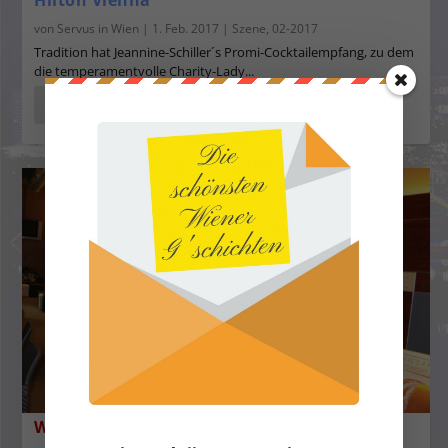
Hilton Vienna
von
Servus in Wien
|
1. Feb. 2017
|
Szene
,
02-2017
Tradition hat Jeannine-Schiller´s Promi-Cocktailempfang, zu dem
die temperamentvolle Charity-Lady...
WEITERLESEN
Weinverkostungen im Kaffeehaus