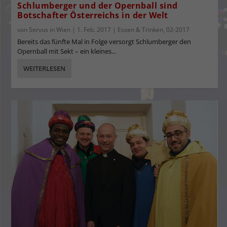
Schlumberger und der Opernball sind
Botschafter Österreichs in der Welt
von
Servus in Wien
|
1. Feb. 2017
|
Essen & Trinken
,
02-2017
Bereits das fünfte Mal in Folge versorgt Schlumberger den
Opernball mit Sekt – ein kleines...
WEITERLESEN