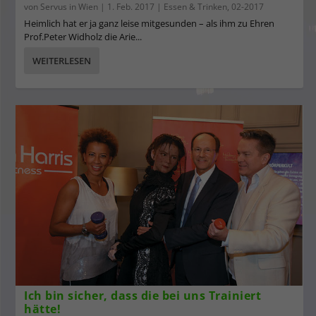
von
Servus in Wien
|
1. Feb. 2017
|
Essen & Trinken
,
02-2017
Heimlich hat er ja ganz leise mitgesunden – als ihm zu Ehren
Prof.Peter Widholz die Arie...
WEITERLESEN
Ich bin sicher, dass die bei uns Trainiert
hätte!