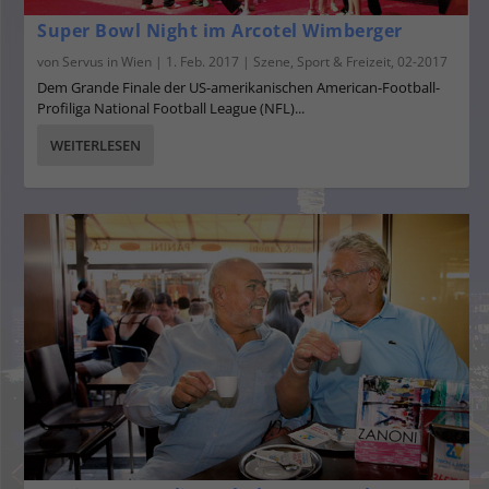
Super Bowl Night im Arcotel Wimberger
von
Servus in Wien
|
1. Feb. 2017
|
Szene
,
Sport & Freizeit
,
02-2017
Dem Grande Finale der US-amerikanischen American-Football-
Profiliga National Football League (NFL)...
WEITERLESEN