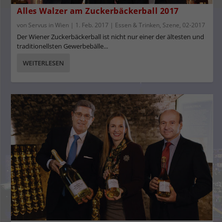
Alles Walzer am Zuckerbäckerball 2017
von
Servus in Wien
|
1. Feb. 2017
|
Essen & Trinken
,
Szene
,
02-2017
Der Wiener Zuckerbäckerball ist nicht nur einer der ältesten und
traditionellsten Gewerbebälle...
WEITERLESEN