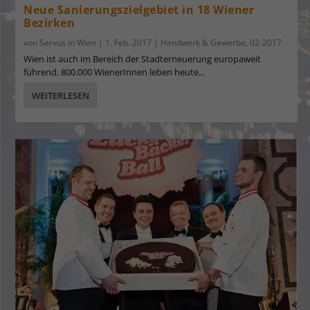
Neue Sanierungszielgebiet in 18 Wiener
Bezirken
von
Servus in Wien
|
1. Feb. 2017
|
Handwerk & Gewerbe
,
02-2017
Wien ist auch im Bereich der Stadterneuerung europaweit
führend. 800.000 WienerInnen leben heute...
WEITERLESEN