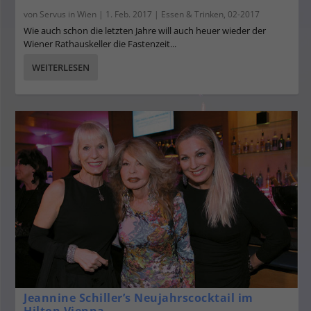
von
Servus in Wien
|
1. Feb. 2017
|
Essen & Trinken
,
02-2017
Wie auch schon die letzten Jahre will auch heuer wieder der
Wiener Rathauskeller die Fastenzeit...
WEITERLESEN
Jeannine Schiller’s Neujahrscocktail im