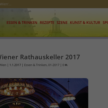
Wien’...
ESSEN & TRINKEN
REZEPTE
SZENE
KUNST & KULTUR
SP
Wiener Rathauskeller 2017
 Wien
|
1.1.2017
|
Essen & Trinken
,
01-2017
|
0