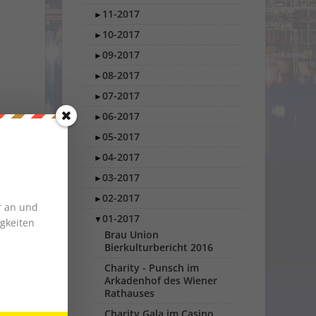
11-2017
►
10-2017
►
09-2017
►
08-2017
►
07-2017
►
06-2017
►
05-2017
►
04-2017
►
03-2017
►
02-2017
►
r an und
01-2017
▼
gkeiten
Brau Union
Bierkulturbericht 2016
Charity - Punsch im
Arkadenhof des Wiener
Rathauses
Charity Gala im Casino