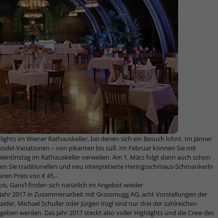
hlights im Wiener Rathauskeller, bei denen sich ein Besuch lohnt. Im Jänner
Knödel-Variationen – von pikanten bis süß. Im Februar können Sie mit
entinstag im Rathauskeller verweilen. Am 1. März folgt dann auch schon
en Sie traditionellen und neu interpretierte Heringsschmaus-Schmankerln
ren Preis von € 45,-.
bis, Gans’l finden sich natürlich im Angebot wieder.
m Jahr 2017 in Zusammenarbeit mit Grassmugg AG, acht Vorstellungen der
er, Michael Schuller oder Jürgen Vogl sind nur drei der zahlreichen
 geben werden. Das Jahr 2017 steckt also voller Highlights und die Crew des