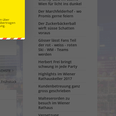
Wien für licht ins dunkel
Der Marchfelderhof - wo
Promis gerne feiern
en über
übertragen
Der Zuckerbäckerball
ung.
wirft süsse Schatten
voraus
Gösser lässt Fans Teil
der rot - weiss - roten
Ski - WM - Teams
werden
Herbert Frei bringt
schwung in jede Party
CHSTE
Highlights im Wiener
Rathauskeller 2017
m Frühstück
Kundenbetreuung ganz
gross geschrieben
Malteserorden zu
besuch im Wiener
Rathaus
Vernetzung