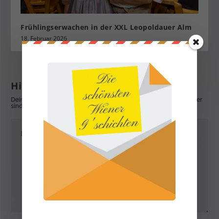
Frühlingserwachen in der XXL Leopoldauer Alm
18. Februar 2026
Hinterlasse eine Antwort
Deine E-Mail-Adresse wird nicht veröffentlicht.
Erforderliche Felder
sind mit
*
markiert