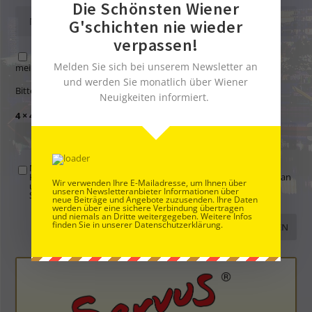
Die Schönsten Wiener
G'schichten nie wieder
verpassen!
Name, E-Mail-Adresse und Website in diesem Browser für
Melden Sie sich bei unserem Newsletter an
meinen nächsten Kommentar speichern.
und werden Sie monatlich über Wiener
Bitte gib eine Antwort in Ziffern ein:
Neuigkeiten informiert.
4 × 4 =
Mit der Nutzung dieses Formulars übertragen Sie Ihren
Kommentar, Name, Email und IP-Adresse (und ev. Webseite) an
Wir verwenden Ihre E-Mailadresse, um Ihnen über
uns und erklären sich einverstanden, dass diese auf unserem
unseren Newsletteranbieter Informationen über
Server gespeichert werden. Siehe
Datenschutzbelehrung
.
*
neue Beiträge und Angebote zuzusenden. Ihre Daten
werden über eine sichere Verbindung übertragen
und niemals an Dritte weitergegeben. Weitere Infos
finden Sie in unserer Datenschutzerklärung.