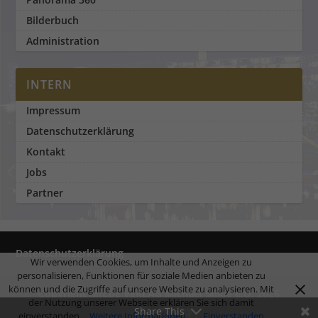
Bilderbuch
Administration
INTERN
Impressum
Datenschutzerklärung
Kontakt
Jobs
Partner
Datenschutzerklärung
Wir verwenden Cookies, um Inhalte und Anzeigen zu
personalisieren, Funktionen für soziale Medien anbieten zu
können und die Zugriffe auf unsere Website zu analysieren. Mit
Copyright MILDE VERLAG Michael Milde e.U. 2026
der Nutzung unserer Webseite erklären Sie sich damit
Share This
einverstanden.
Weitere Informationen
Einverstanden