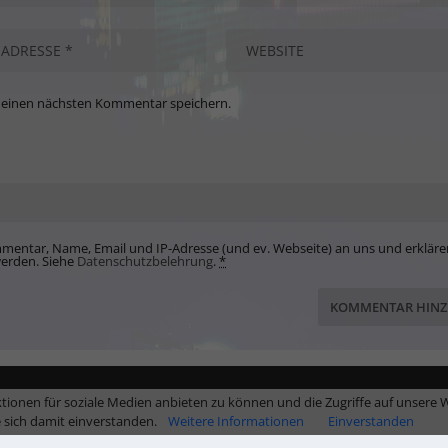
meinen nächsten Kommentar speichern.
mentar, Name, Email und IP-Adresse (und ev. Webseite) an uns und erkläre
werden. Siehe
Datenschutzbelehrung
.
*
tionen für soziale Medien anbieten zu können und die Zugriffe auf unsere W
e sich damit einverstanden.
Weitere Informationen
Einverstanden