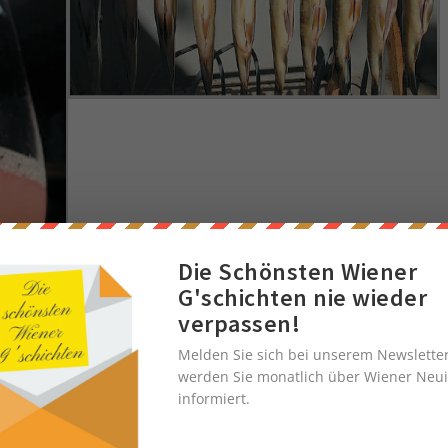
Die Schönsten Wiener
G'schichten nie wieder
verpassen!
Melden Sie sich bei unserem Newslette
werden Sie monatlich über Wiener Neui
informiert.
AUSG´STECKT :