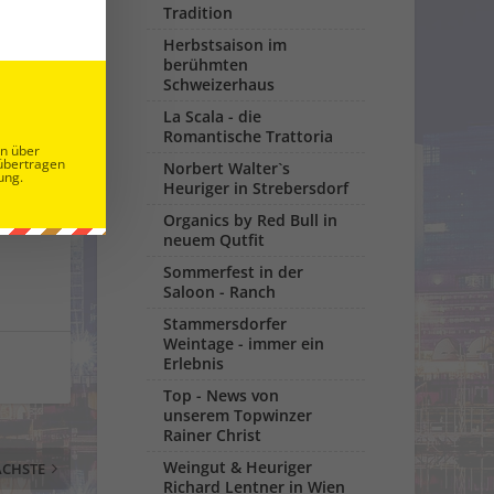
Tradition
Herbstsaison im
berühmten
Schweizerhaus
La Scala - die
Romantische Trattoria
en über
übertragen
Norbert Walter`s
ung.
Heuriger in Strebersdorf
Organics by Red Bull in
neuem Qutfit
Sommerfest in der
Saloon - Ranch
Stammersdorfer
Weintage - immer ein
Erlebnis
Top - News von
unserem Topwinzer
Rainer Christ
Weingut & Heuriger
CHSTE
Richard Lentner in Wien