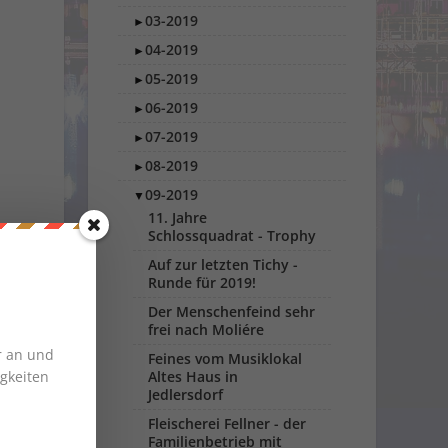
03-2019
►
04-2019
►
05-2019
►
06-2019
►
07-2019
►
08-2019
►
09-2019
▼
11. Jahre
Schlossquadrat - Trophy
Auf zur letzten Tichy -
Runde für 2019!
Der Menschenfeind sehr
frei nach Moliére
r an und
Feines vom Musiklokal
gkeiten
Altes Haus in
Jedlersdorf
Fleischerei Fellner - der
Familienbetrieb mit