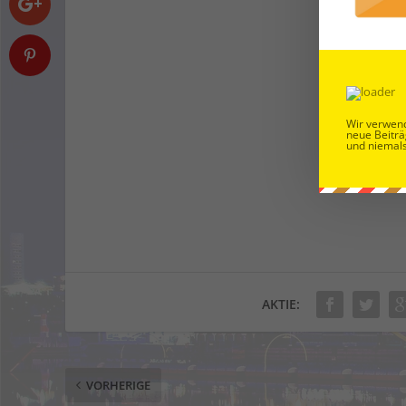
Wir verwend
neue Beiträ
und niemals
AKTIE:
VORHERIGE