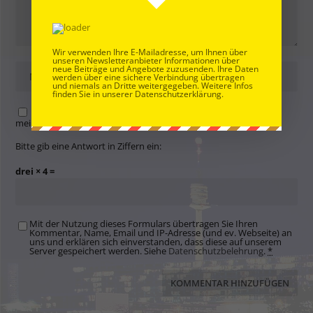
Wir verwenden Ihre E-Mailadresse, um Ihnen über
unseren Newsletteranbieter Informationen über
neue Beiträge und Angebote zuzusenden. Ihre Daten
werden über eine sichere Verbindung übertragen
und niemals an Dritte weitergegeben. Weitere Infos
finden Sie in unserer Datenschutzerklärung.
Name, E-Mail-Adresse und Website in diesem Browser für
meinen nächsten Kommentar speichern.
Bitte gib eine Antwort in Ziffern ein:
drei × 4 =
Mit der Nutzung dieses Formulars übertragen Sie Ihren
Kommentar, Name, Email und IP-Adresse (und ev. Webseite) an
uns und erklären sich einverstanden, dass diese auf unserem
Server gespeichert werden. Siehe
Datenschutzbelehrung
.
*