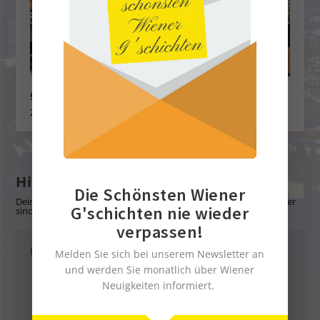
50 Jahre Wiener Fereinspiel
29. Juli 2022
Hinterlasse eine Antwort
Die Schönsten Wiener
Deine E-Mail-Adresse wird nicht veröffentlicht.
Erforderliche Felder
G'schichten nie wieder
sind mit
*
markiert
verpassen!
Melden Sie sich bei unserem Newsletter an
und werden Sie monatlich über Wiener
Neuigkeiten informiert.