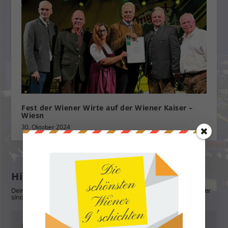
Fest der Wiener Wirte auf der Wiener Kaiser –
Wiesn
30. Oktober 2024
Hinterlasse eine Antwort
Deine E-Mail-Adresse wird nicht veröffentlicht.
Erforderliche Felder
sind mit
*
markiert