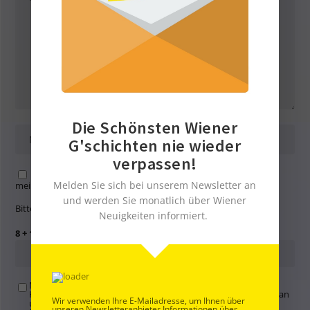
Die Schönsten Wiener
G'schichten nie wieder
verpassen!
Name, E-Mail-Adresse und Website in diesem Browser für
Melden Sie sich bei unserem Newsletter an
meinen nächsten Kommentar speichern.
und werden Sie monatlich über Wiener
Bitte gib eine Antwort in Ziffern ein:
Neuigkeiten informiert.
8 + 16 =
Mit der Nutzung dieses Formulars übertragen Sie Ihren
Kommentar, Name, Email und IP-Adresse (und ev. Webseite) an
Wir verwenden Ihre E-Mailadresse, um Ihnen über
uns und erklären sich einverstanden, dass diese auf unserem
unseren Newsletteranbieter Informationen über