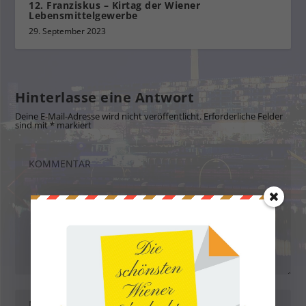
12. Franziskus – Kirtag der Wiener
Lebensmittelgewerbe
29. September 2023
Hinterlasse eine Antwort
Deine E-Mail-Adresse wird nicht veröffentlicht.
Erforderliche Felder
sind mit
*
markiert