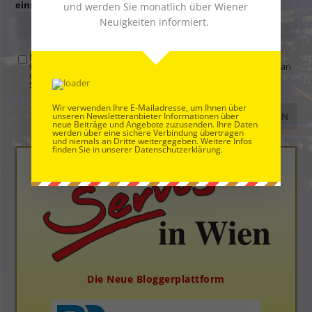
eins × zwei =
und werden Sie monatlich über Wiener
Neuigkeiten informiert.
Mit der Nutzung dieses Formulars übertragen Sie Ihren
Kommentar, Name, Email und IP-Adresse (und ev. Webseite) an
uns und erklären sich einverstanden, dass diese auf unserem
Server gespeichert werden. Siehe
Datenschutzbelehrung
.
*
Wir verwenden Ihre E-Mailadresse, um Ihnen über
unseren Newsletteranbieter Informationen über
neue Beiträge und Angebote zuzusenden. Ihre Daten
werden über eine sichere Verbindung übertragen
und niemals an Dritte weitergegeben. Weitere Infos
finden Sie in unserer Datenschutzerklärung.
Die Neue Bloggerplattform