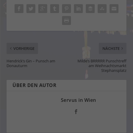
VORHERIGE
NÄCHSTE
Hendrick’s Gin – Punsch am
Milde’s BRRRRR Punschtreff
Donauturm
am Weihnachtsmarkt
Stephansplatz
ÜBER DEN AUTOR
Servus in Wien