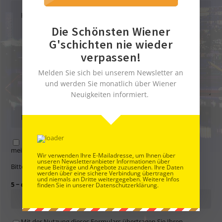
Die Schönsten Wiener
G'schichten nie wieder
verpassen!
Melden Sie sich bei unserem Newsletter an
und werden Sie monatlich über Wiener
Neuigkeiten informiert.
Name, E-Mail-Adresse und Website in diesem Browser für
meinen nächsten Kommentar speichern.
Wir verwenden Ihre E-Mailadresse, um Ihnen über
unseren Newsletteranbieter Informationen über
Bitte gib eine Antwort in Ziffern ein:
neue Beiträge und Angebote zuzusenden. Ihre Daten
werden über eine sichere Verbindung übertragen
und niemals an Dritte weitergegeben. Weitere Infos
5 − drei =
finden Sie in unserer Datenschutzerklärung.
Mit der Nutzung dieses Formulars übertragen Sie Ihren