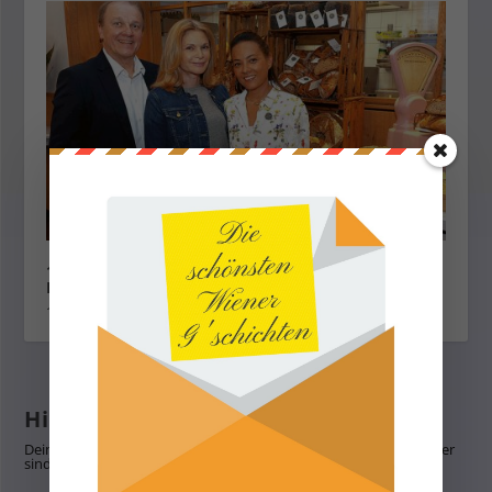
10 Jahre Ströck Feierabend von der Vision zum
Erfolg
1. Mai 2023
Hinterlasse eine Antwort
Deine E-Mail-Adresse wird nicht veröffentlicht.
Erforderliche Felder
sind mit
*
markiert