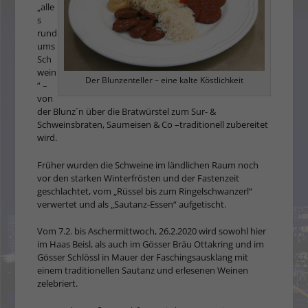
„alle
s
rund
ums
Sch
wein
Der Blunzenteller – eine kalte Köstlichkeit
“ –
von
der Blunz´n über die Bratwürstel zum Sur- &
Schweinsbraten, Saumeisen & Co –traditionell zubereitet
wird.
Früher wurden die Schweine im ländlichen Raum noch
vor den starken Winterfrösten und der Fastenzeit
geschlachtet, vom „Rüssel bis zum Ringelschwanzerl“
verwertet und als „Sautanz-Essen“ auf­getischt.
Vom 7.2. bis Aschermittwoch, 26.2.2020 wird sowohl hier
im Haas Beisl, als auch im Gösser Bräu Ottakring und im
Gösser Schlössl in Mauer der Faschingsausklang mit
einem traditionellen Sautanz und erlesenen Weinen
zelebriert.