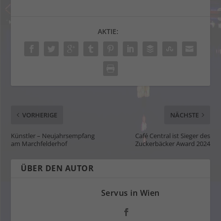
AKTIE:
VORHERIGE
NÄCHSTE
Künstler – Neujahrsempfang
Café Central ist Sieger des
am Marchfelderhof
Zuckerbäcker Award 2024
ÜBER DEN AUTOR
Servus in Wien