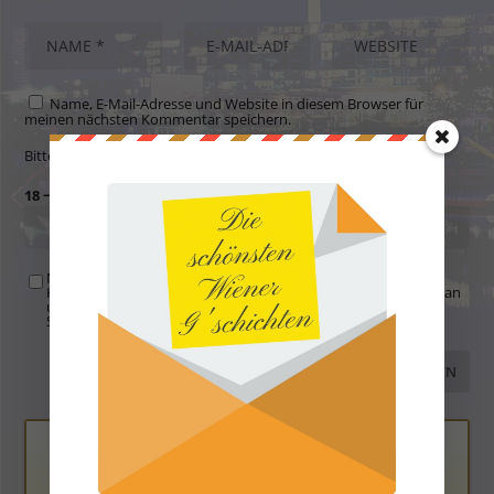
Name, E-Mail-Adresse und Website in diesem Browser für
meinen nächsten Kommentar speichern.
Bitte gib eine Antwort in Ziffern ein:
18 − neun =
Mit der Nutzung dieses Formulars übertragen Sie Ihren
Kommentar, Name, Email und IP-Adresse (und ev. Webseite) an
uns und erklären sich einverstanden, dass diese auf unserem
Server gespeichert werden. Siehe
Datenschutzbelehrung
.
*