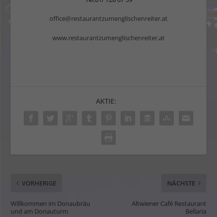
office@restaurantzumenglischenreiter.at
www.restaurantzumenglischenreiter.at
AKTIE:
VORHERIGE
NÄCHSTE
Willkommen im Donaubräu
Altwiener Café Restaurant
und am Donauturm
Bellaria