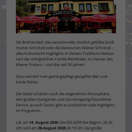
Ob Brathenderl, das sensati­onelle, köstlich gefüllte Groß­
mutter-Schnitzel oder die klassischen Wiener Schnitzel –
alles kulinarische Highlights in diesem Traditions-Restau­
rant der erfolgreichen Fami­lie Reinthaler, im Herzen des
Wiener Praters – und das seit 50 Jahren!
Dazu serviert man gerne ge­pflegt gezapftes Bier und
kühle Drinks.
Die Gäste schätzen auch die ange­nehme Atmosphäre,
den großen Gastgarten und das einzigartig freundli­che
Service. Je nach Sai­son gibt es zusätzliche vie­le Highlights
im Programm,
z.B. am
14. August 2020
: Die EDLSEER live Beginn: 20.30
Uhr und am
28.Au­gust 2020
ab 19 Uhr das große