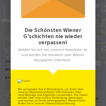
Die Schönsten Wiener
G'schichten nie wieder
verpassen!
Melden Sie sich bei unserem Newsletter an
und werden Sie monatlich über Wiener
Name, E-Mail-Adresse und Website in diesem Browser für
Neuigkeiten informiert.
meinen nächsten Kommentar speichern.
Bitte gib eine Antwort in Ziffern ein:
3 × vier =
Wir verwenden Ihre E-Mailadresse, um Ihnen über
unseren Newsletteranbieter Informationen über
neue Beiträge und Angebote zuzusenden. Ihre Daten
Mit der Nutzung dieses Formulars übertragen Sie Ihren
werden über eine sichere Verbindung übertragen
Kommentar, Name, Email und IP-Adresse (und ev. Webseite) an
und niemals an Dritte weitergegeben. Weitere Infos
uns und erklären sich einverstanden, dass diese auf unserem
finden Sie in unserer Datenschutzerklärung.
Server gespeichert werden. Siehe
Datenschutzbelehrung
.
*