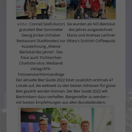
v.l.n.r.: Conrad Seidl (Autor)
Sie wurden als NÖ-Bierlokal
gratuliert Bier-Sommelier
des Jahres ausgezeichnet:
Georg Jordan (Inhaber
Maria und Andreas Lechner
Restaurant Stadtboden) zur
(Mary‘s Scottish Coffeepub)
Auszeichnung „Wiener
Bierlokal des Jahres“. Das
freut auch Töchterchen
Charlotte otos: Medianet
Verlag/APA-
Fotoservice/Hörmandinge
Der aktuelle Bier Guide 2022 listet zusätzlich erstmals 47
Lokale auf, die weltweit zu den besten Adressen für gutes
Bier gezählt werden können. Der Bier Guide 2022 will
Biertrinkern dazu verhelfen, Biergenießer zu werden –
mit besten Empfehlungen aus allen Bundesländern.