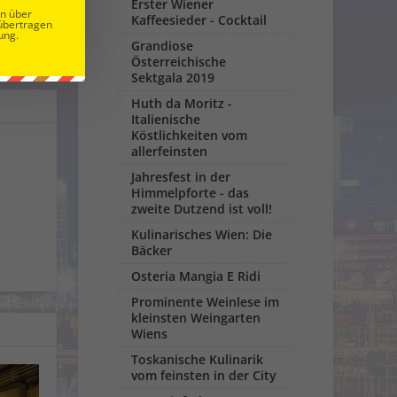
Erster Wiener
en über
Kaffeesieder - Cocktail
CHSTE
übertragen
ung.
Grandiose
in der City
Österreichische
Sektgala 2019
Huth da Moritz -
Italienische
Köstlichkeiten vom
allerfeinsten
Jahresfest in der
Himmelpforte - das
zweite Dutzend ist voll!
Kulinarisches Wien: Die
Bäcker
Osteria Mangia E Ridi
Prominente Weinlese im
kleinsten Weingarten
Wiens
Toskanische Kulinarik
vom feinsten in der City