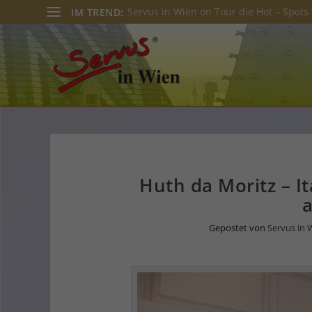
Servus in Wien on Tour die Hot – Spots 
IM TREND:
Huth da Moritz – I
a
Gepostet von
Servus in 