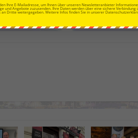
en Ihre E-Mailadresse, um Ihnen über unseren Newsletteranbieter Information
NÄ
ge und Angebote zuzusenden. Ihre Daten werden über eine sichere Verbindung 
 an Dritte weitergegeben. Weitere Infos finden Sie in unserer Datenschutzerklär
Toskanische Kulinarik vom feinsten 