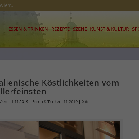
Wien’...
ESSEN & TRINKEN
REZEPTE
SZENE
KUNST & KULTUR
SP
talienische Köstlichkeiten vom
llerfeinsten
Wien
|
1.11.2019
|
Essen & Trinken
,
11-2019
|
0