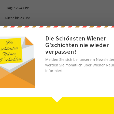
Tägl. 12-24 Uhr
Küche bis 23 Uhr
1010 Wien
Die Schönsten Wiener
Schellinggasse 6
G'schichten nie wieder
Tel. 01/ 512 44 44
verpassen!
Melden Sie sich bei unserem Newslette
werden Sie monatlich über Wiener Neui
informiert.