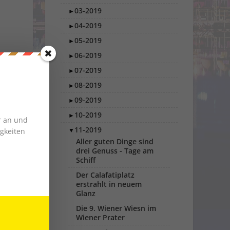
03-2019
►
04-2019
►
05-2019
►
06-2019
►
07-2019
►
08-2019
►
09-2019
►
10-2019
►
r an und
11-2019
▼
gkeiten
Aller guten Dinge sind
drei Genuss - Tage am
Schiff
Der Calafatiplatz
erstrahlt in neuem
Glanz
Die 9. Wiener Wiesn im
Wiener Prater