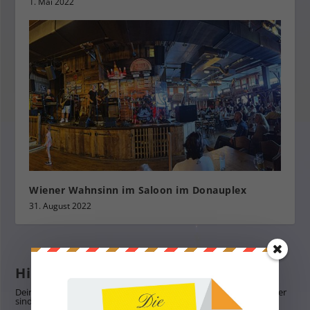
1. Mai 2022
Wiener Wahnsinn im Saloon im Donauplex
31. August 2022
Hinterlasse eine Antwort
Deine E-Mail-Adresse wird nicht veröffentlicht.
Erforderliche Felder
sind mit
*
markiert