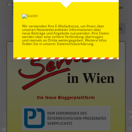
Mit der Nutzung dieses Formulars übertragen Sie Ihren
Kommentar, Name, Email und IP-Adresse (und ev. Webseite) an
uns und erklären sich einverstanden, dass diese auf unserem
Server gespeichert werden. Siehe
Datenschutzbelehrung
.
*
Wir verwenden Ihre E-Mailadresse, um Ihnen über
unseren Newsletteranbieter Informationen über
neue Beiträge und Angebote zuzusenden. Ihre Daten
werden über eine sichere Verbindung übertragen
und niemals an Dritte weitergegeben. Weitere Infos
finden Sie in unserer Datenschutzerklärung.
Die Neue Bloggerplattform