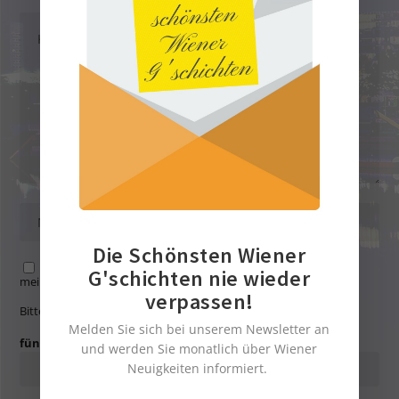
Die Schönsten Wiener
Name, E-Mail-Adresse und Website in diesem Browser für
G'schichten nie wieder
meinen nächsten Kommentar speichern.
verpassen!
Bitte gib eine Antwort in Ziffern ein:
Melden Sie sich bei unserem Newsletter an
fünf + 6 =
und werden Sie monatlich über Wiener
Neuigkeiten informiert.