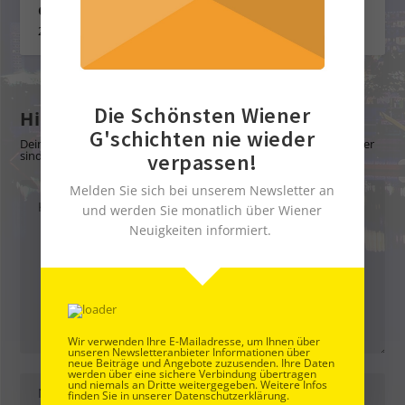
Gerhard Bocek Gedenkmedaille an Jazz Gitti
26. März 2025
Die Schönsten Wiener
Hinterlasse eine Antwort
G'schichten nie wieder
Deine E-Mail-Adresse wird nicht veröffentlicht.
Erforderliche Felder
sind mit
*
markiert
verpassen!
Melden Sie sich bei unserem Newsletter an
und werden Sie monatlich über Wiener
Neuigkeiten informiert.
Wir verwenden Ihre E-Mailadresse, um Ihnen über
unseren Newsletteranbieter Informationen über
neue Beiträge und Angebote zuzusenden. Ihre Daten
werden über eine sichere Verbindung übertragen
und niemals an Dritte weitergegeben. Weitere Infos
finden Sie in unserer Datenschutzerklärung.