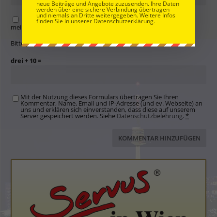
neue Beiträge und Angebote zuzusenden. Ihre Daten
werden über eine sichere Verbindung übertragen
und niemals an Dritte weitergegeben. Weitere Infos
Name, E-Mail-Adresse und Website in diesem Browser für
finden Sie in unserer Datenschutzerklärung.
meinen nächsten Kommentar speichern.
Bitte gib eine Antwort in Ziffern ein:
drei + 10 =
Mit der Nutzung dieses Formulars übertragen Sie Ihren
Kommentar, Name, Email und IP-Adresse (und ev. Webseite) an
uns und erklären sich einverstanden, dass diese auf unserem
Server gespeichert werden. Siehe
Datenschutzbelehrung
.
*