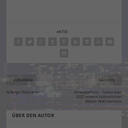
AKTIE:
VORHERIGE
NÄCHSTE
Al Borgo Ristorante
Schweizerhaus – Saisonstart
2022 unseres kulinarischen
Wiener Wahrzeichens
ÜBER DEN AUTOR