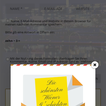
Name, E-Mail-Adresse und Website in diesem Browser für
meinen nächsten Kommentar speichern.
Bitte gib eine Antwort in Ziffern ein:
zehn − 3 =
Mit der Nutzung dieses Formulars übertragen Sie Ihren
Kommentar, Name, Email und IP-Adresse (und ev. Webseite) an
uns und erklären sich einverstanden, dass diese auf unserem
Server gespeichert werden. Siehe
Datenschutzbelehrung
.
*