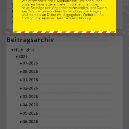
Wir verwenden Ihre E-Mailadresse, um Ihnen über
unseren Newsletteranbieter Informationen über
neue Beiträge und Angebote zuzusenden. Ihre Daten
werden über eine sichere Verbindung übertragen
Instagram
und niemals an Dritte weitergegeben. Weitere Infos
finden Sie in unserer Datenschutzerklärung.
Beitragsarchiv
Highlights
▼
2026
▼
07-2026
►
08-2026
►
01-2026
►
02-2026
►
03-2026
►
04-2026
►
05-2026
►
06-2026
►