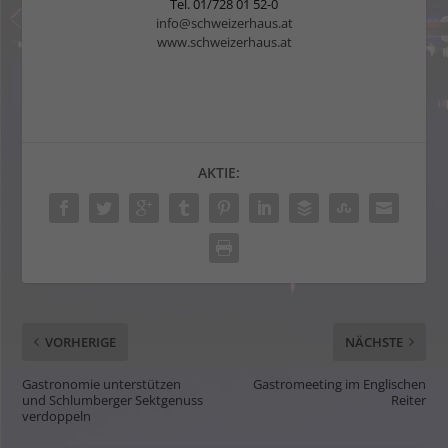
Tel. 01/728 01 52-0
info@schweizerhaus.at
www.schweizerhaus.at
AKTIE:
VORHERIGE
NÄCHSTE
Gastronomie unterstützen
Gastromeeting im Englischen
und Schlumberger Sektgenuss
Reiter
verdoppeln