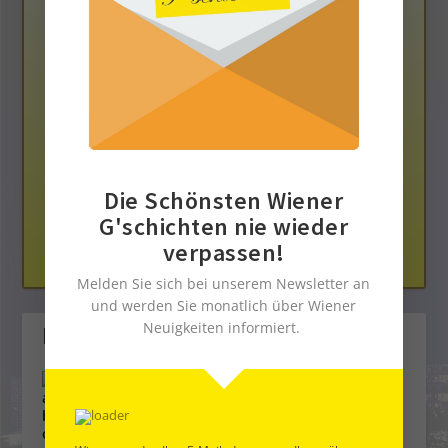
Die Neue Bloggerplattform
Die Schönsten Wiener
G'schichten nie wieder
verpassen!
Dem Ehrenkodex verpflichtet
Melden Sie sich bei unserem Newsletter an
und werden Sie monatlich über Wiener
Neuigkeiten informiert.
Folge uns
Facebook