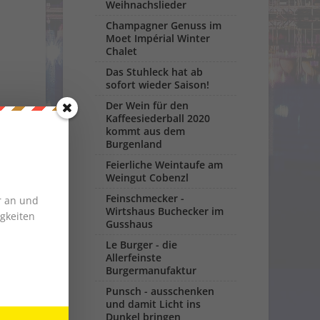
Weihnachslieder
Champagner Genuss im
Moet Impérial Winter
Chalet
Das Stuhleck hat ab
sofort wieder Saison!
Der Wein für den
Kaffeesiederball 2020
kommt aus dem
Burgenland
Feierliche Weintaufe am
Weingut Cobenzl
Feinschmecker -
r an und
Wirtshaus Buchecker im
gkeiten
Gusshaus
Le Burger - die
Allerfeinste
Burgermanufaktur
Punsch - ausschenken
und damit Licht ins
Dunkel bringen