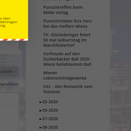
Punschtreffen beim
Milde Verlag
en über
Punschtrinken fürs Herz
übertragen
ung.
bei den Helfern Wiens
TV- Glücksbringer feiert
50 mal Geburtstag im
Marchfelderhof
Vorfreude auf den
Zuckerbäcker Ball 2020 -
Wiens beliebtestem Ball
CHSTE
Wiener
Lebensmittelgewerbe
rmanufaktur
XXL - Alm Romantik vom
Feinsten
02-2020
►
03-2020
►
07-2020
►
08-2020
►