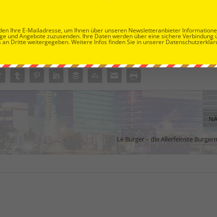
en Ihre E-Mailadresse, um Ihnen über unseren Newsletteranbieter Information
ge und Angebote zuzusenden. Ihre Daten werden über eine sichere Verbindung 
 an Dritte weitergegeben. Weitere Infos finden Sie in unserer Datenschutzerklär
NÄ
Le Burger – die Allerfeinste Burge