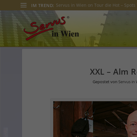
Servus in Wien on Tour die Hot – Spots 
IM TREND:
XXL – Alm 
Gepostet von
Servus in