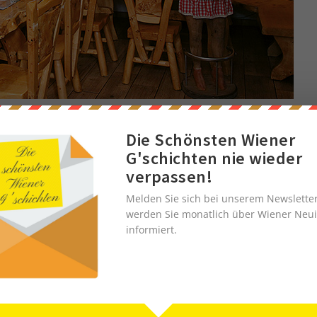
Die Schönsten Wiener
XXL-Leopoldauer Alm
G'schichten nie wieder
verpassen!
1210 Wien
Melden Sie sich bei unserem Newslette
Wagramer Straße 205
werden Sie monatlich über Wiener Neui
informiert.
Tel. 01/ 25 98 380
www.leopoldaueralm.at