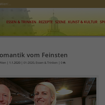
Wien’...
ESSEN & TRINKEN
REZEPTE
SZENE
KUNST & KULTUR
SP
Romantik vom Feinsten
 Wien
|
1.1.2020
|
01-2020
,
Essen & Trinken
|
0